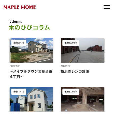
Columns
木のひびコラム
土地について
木造施工や技術
2017.09.20
2017.09.10
～メイプルタウン若葉台東
横浜赤レンガ倉庫
４丁目～
土地について
木造施工や技術