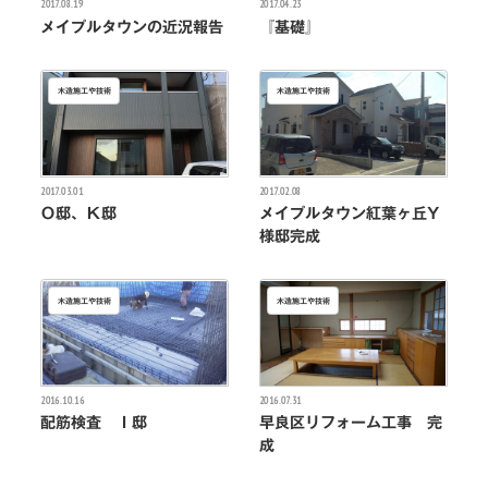
2017.08.19
2017.04.23
メイプルタウンの近況報告
『基礎』
木造施工や技術
木造施工や技術
2017.03.01
2017.02.08
Ｏ邸、Ｋ邸
メイプルタウン紅葉ヶ丘Y
様邸完成
木造施工や技術
木造施工や技術
2016.10.16
2016.07.31
配筋検査 Ｉ邸
早良区リフォーム工事 完
成